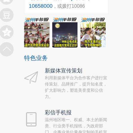
10658000
，或拨打10086
特色业务
新媒体宣传策划
利用新媒体平台为合作客户进行宣
传策划、品牌推广，提升知名度，
扩大影响力，塑造美誉度和公信
力。
彩信手机报
温州地区唯一、权威、本土的新闻
类、行业类手机报纸，为政府部
门、企事业单位量身定制的手机宣