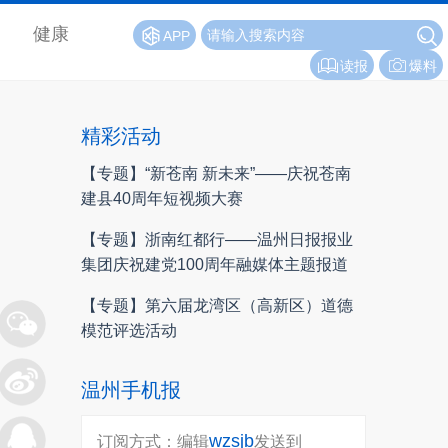
健康
APP
读报
爆料
精彩活动
【专题】“新苍南 新未来”——庆祝苍南
建县40周年短视频大赛
【专题】浙南红都行——温州日报报业
集团庆祝建党100周年融媒体主题报道
【专题】第六届龙湾区（高新区）道德
模范评选活动
温州手机报
wzsjb
订阅方式：编辑
发送到