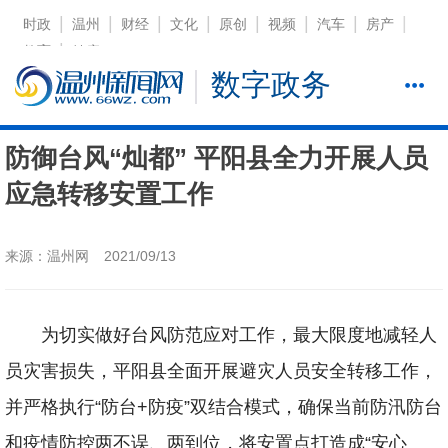
|
|
|
|
|
|
|
|
时政
温州
财经
文化
原创
视频
汽车
房产
|
教育
健康
数字政务
防御台风“灿都” 平阳县全力开展人员
应急转移安置工作
来源：温州网
2021/09/13
为切实做好台风防范应对工作，最大限度地减轻人
员灾害损失，平阳县全面开展避灾人员安全转移工作，
并严格执行“防台+防疫”双结合模式，确保当前防汛防台
和疫情防控两不误、两到位，将安置点打造成“安心