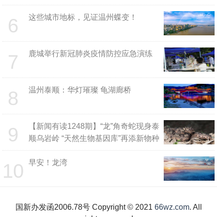
这些城市地标，见证温州蝶变！
6
鹿城举行新冠肺炎疫情防控应急演练
7
温州泰顺：华灯璀璨 龟湖廊桥
8
【新闻有读1248期】“龙”角奇蛇现身泰
9
顺乌岩岭 “天然生物基因库”再添新物种
早安！龙湾
10
国新办发函2006.78号 Copyright © 2021
66wz.com
. All