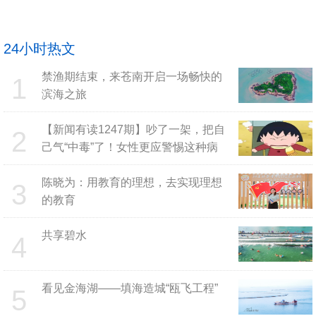
24小时热文
禁渔期结束，来苍南开启一场畅快的
1
滨海之旅
【新闻有读1247期】吵了一架，把自
2
己气“中毒”了！女性更应警惕这种病
陈晓为：用教育的理想，去实现理想
3
的教育
共享碧水
4
看见金海湖——填海造城“瓯飞工程”
5