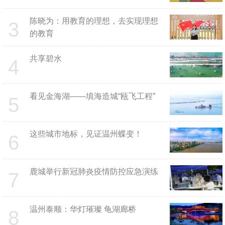
陈晓为：用教育的理想，去实现理想
3
的教育
共享碧水
4
看见金海湖——填海造城“瓯飞工程”
5
这些城市地标，见证温州蝶变！
6
鹿城举行新冠肺炎疫情防控应急演练
7
温州泰顺：华灯璀璨 龟湖廊桥
8