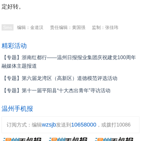
定好转。
本文转自：
温州新闻网 66wz.com
Sms
编辑：金道汉
责任编辑：黄国强
监制：张佳玮
精彩活动
【专题】浙南红都行——温州日报报业集团庆祝建党100周年
融媒体主题报道
【专题】第六届龙湾区（高新区）道德模范评选活动
【专题】第十一届平阳县“十大杰出青年”寻访活动
温州手机报
wzsjb
10658000
订阅方式：编辑
发送到
，或拨打10086