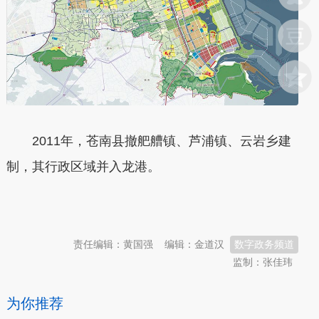
2011年，苍南县撤舥艚镇、芦浦镇、云岩乡建
制，其行政区域并入龙港。
本文转自：
温州新闻网 66wz.com
责任编辑：黄国强
编辑：金道汉
数字政务频道
监制：张佳玮
为你推荐