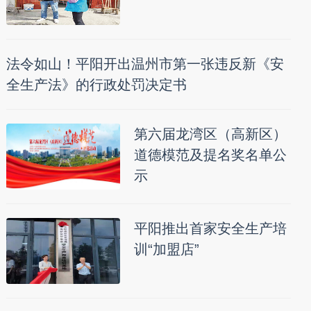
法令如山！平阳开出温州市第一张违反新《安
全生产法》的行政处罚决定书
第六届龙湾区（高新区）
道德模范及提名奖名单公
示
平阳推出首家安全生产培
训“加盟店”