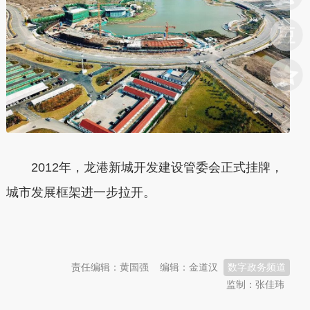
2012年，龙港新城开发建设管委会正式挂牌，
城市发展框架进一步拉开。
本文转自：
温州新闻网 66wz.com
责任编辑：黄国强
编辑：金道汉
数字政务频道
监制：张佳玮