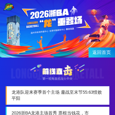
返回首页
龙港队迎来赛季首个主场 鏖战至末节55:63惜败
平阳
2026浙BA龙港主场首秀 票根当钱花，市