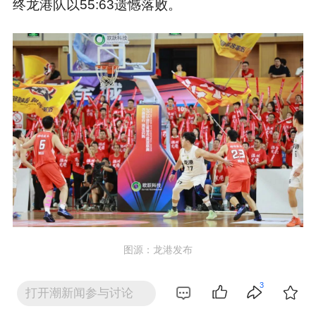
终龙港队以55:63遗憾落败。
图源：龙港发布
作为全省最年轻的城市，龙港今年的主场首秀处
3
打开潮新闻参与讨论
处彰显城市律动和活力。融合十六步的《小城大