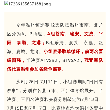
今年温州预选赛12支队按温州市南、北片
区分为A、B两组，
A组苍南、瑞安、文成、平
阳、泰顺、龙港；
B组乐清、洞头、永嘉、瓯
海、鹿城、龙湾。
小组赛采取单循环，前两名晋
级四强，
半决赛A1VSB2，B1VSA2，
冠亚军队
伍代表温州参加省级争霸赛。
从6月26日-7月11日，小组赛期间“日日有
赛事”，分别在各县（市、区）体育馆展开。半
决赛、三四名决赛和决赛分别敲定为7月13日、
7月15日和7月17日，比赛地点均为温州体育中