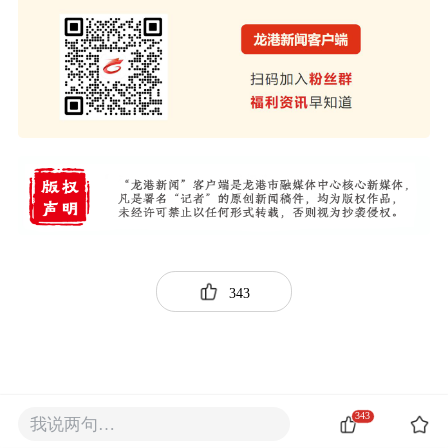
343
推荐专题
343
我说两句…