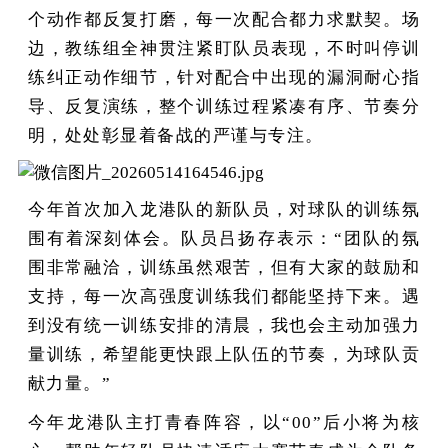
个动作都反复打磨，每一次配合都力求默契。场
边，教练组全神贯注紧盯队员表现，不时叫停训
练纠正动作细节，针对配合中出现的漏洞耐心指
导、反复演练，整个训练过程紧凑有序、节奏分
明，处处彰显着备战的严谨与专注。
今年首次加入龙港队的新队员，对球队的训练氛
围有着深刻体会。队员吕扬存表示：“团队的氛
围非常融洽，训练虽然艰苦，但有大家的鼓励和
支持，每一次高强度训练我们都能坚持下来。遇
到没有统一训练安排的清晨，我也会主动加强力
量训练，希望能更快跟上队伍的节奏，为球队贡
献力量。”
今年龙港队主打青春阵容，以“00”后小将为核