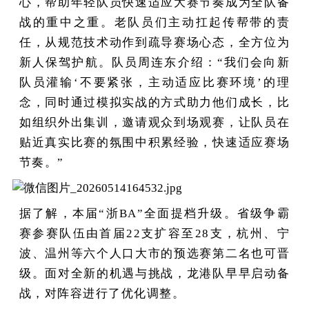
心，帮助年轻队员快速适应大赛节奏成为全队备
战的重中之重。老队员们主动扛起传帮带的责
任，从规范技术动作到疏导赛场心态，全方位为
新人保驾护航。队员周连东介绍：“我们会向新
队员灌输‘不要紧张，主动适应比赛环境’的理
念，同时通过模拟实战的方式助力他们成长，比
如组织外出集训，邀请观众到场观赛，让队员在
贴近真实比赛的氛围中积累经验，快速适应赛场
节奏。”
据了解，本届“浙BA”全面提档升级。省级争霸
赛参赛队伍由首届22支扩容至28支，杭州、宁
波、温州等六个人口大市的预选赛第二名也可晋
级。面对全新的机遇与挑战，龙港队早早启动备
战，对阵容进行了优化调整。