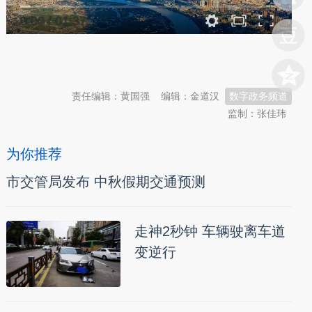
0:00
/
01:37
本文转自：
温州新闻网 66wz.com
责任编辑：黄国强
编辑：金道汉
数字政务频道
监制：张佳玮
为你推荐
市交管局发布 中秋假期交通预测
走神2秒钟 车辆驶离车道
变逆行