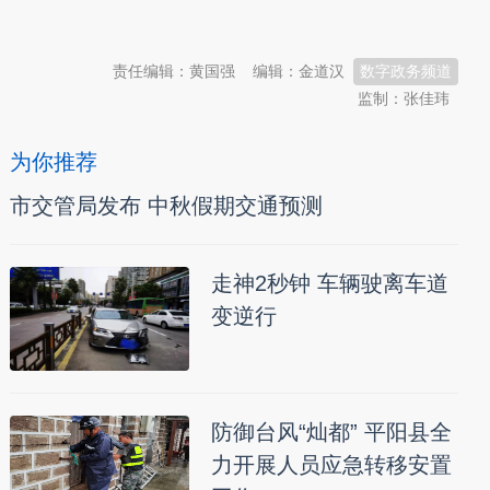
本文转自：
温州新闻网 66wz.com
责任编辑：黄国强
编辑：金道汉
数字政务频道
监制：张佳玮
为你推荐
市交管局发布 中秋假期交通预测
走神2秒钟 车辆驶离车道
变逆行
防御台风“灿都” 平阳县全
力开展人员应急转移安置