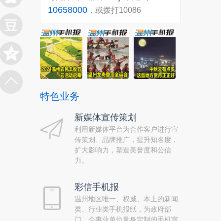
10658000
，或拨打10086
特色业务
新媒体宣传策划
利用新媒体平台为合作客户进行宣
传策划、品牌推广，提升知名度，
扩大影响力，塑造美誉度和公信
力。
彩信手机报
温州地区唯一、权威、本土的新闻
类、行业类手机报纸，为政府部
门、企事业单位量身定制的手机宣