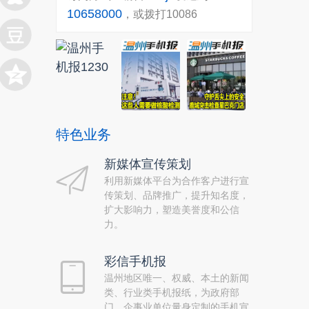
10658000
，或拨打10086
特色业务
新媒体宣传策划
利用新媒体平台为合作客户进行宣
传策划、品牌推广，提升知名度，
扩大影响力，塑造美誉度和公信
力。
彩信手机报
温州地区唯一、权威、本土的新闻
类、行业类手机报纸，为政府部
门、企事业单位量身定制的手机宣