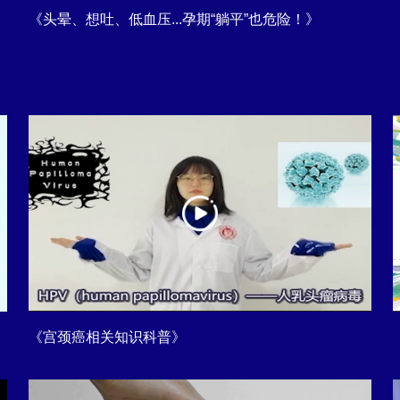
《头晕、想吐、低血压...孕期“躺平”也危险！》
《宫颈癌相关知识科普》