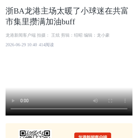
浙BA龙港主场太暖了小球迷在共富
市集里攒满加油buff
龙港新闻客户端 拍摄： 王炫 剪辑：绍昭 编辑：龙小豪
2026-06-29 10:40
414阅读