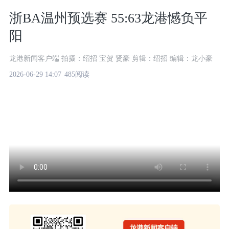
浙BA温州预选赛 55:63龙港憾负平
阳
龙港新闻客户端 拍摄：绍招 宝贺 贤豪 剪辑：绍招 编辑：龙小豪
2026-06-29 14:07
485阅读