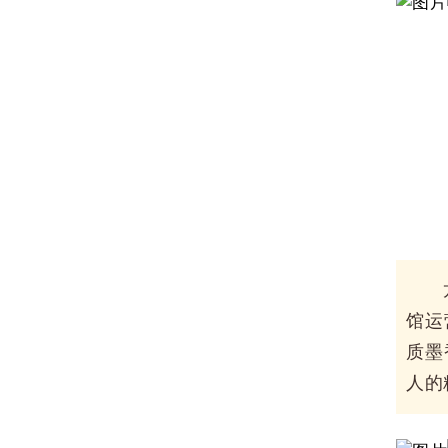
馆运
质墨
人的