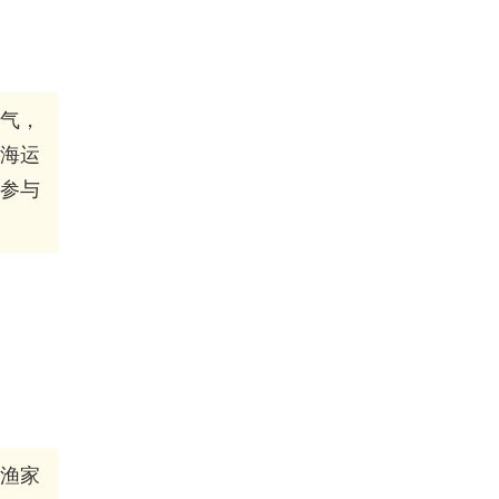
气，
海运
参与
、渔家