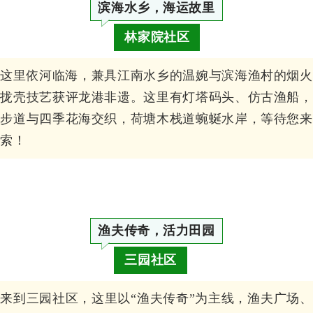
滨海水乡，海运故里
林家院社区
这里依河临海，兼具江南水乡的温婉与滨海渔村的烟火
色拢壳技艺获评龙港非遗。这里有灯塔码头、仿古渔船，
化步道与四季花海交织，荷塘木栈道蜿蜒水岸，等待您来
探索！
渔夫传奇，活力田园
三园社区
来到三园社区，这里以“渔夫传奇”为主线，渔夫广场