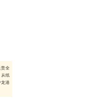
负责全
。从纸
护龙港