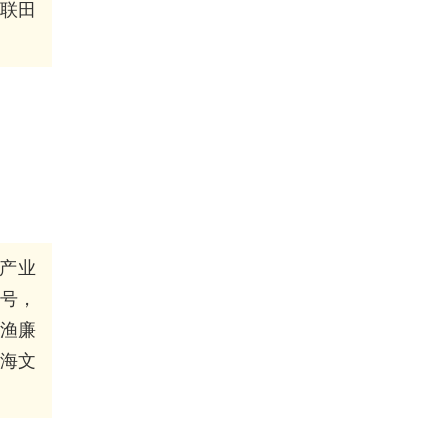
联田
产业
符号，
渔廉
海文