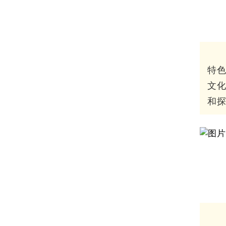
特
文
和