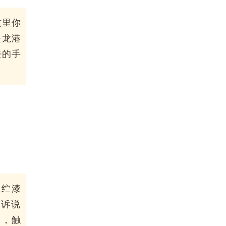
这里你
是龙港
去的手
夹纻漆
器诉说
处，触