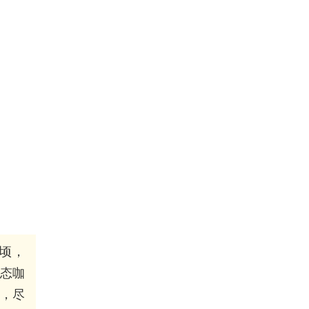
公顷，
态咖
水，尽