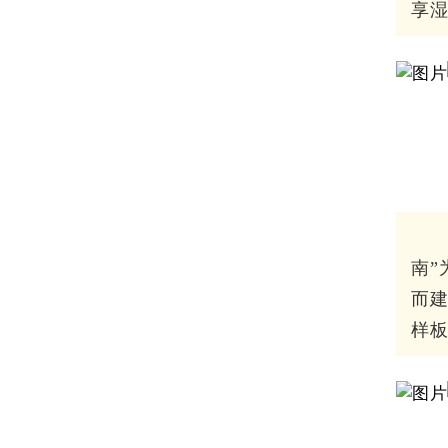
享
南”
而
样