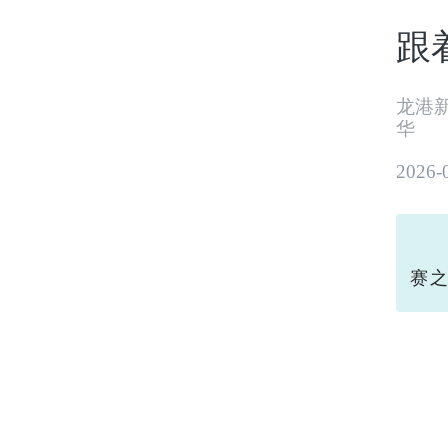
跟
龙港
华
2026-
今
赛