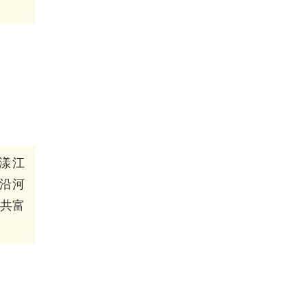
漾江
沿河
共富