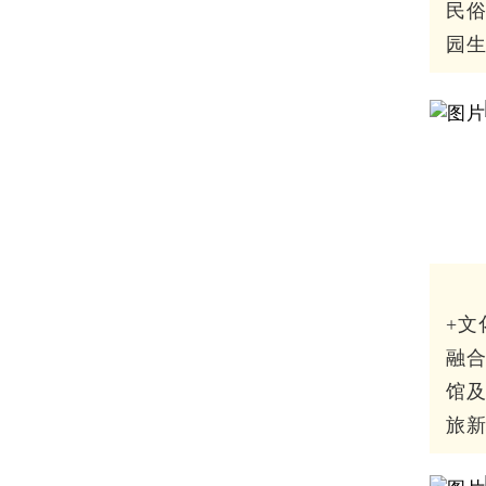
民
园
+文
融
馆
旅