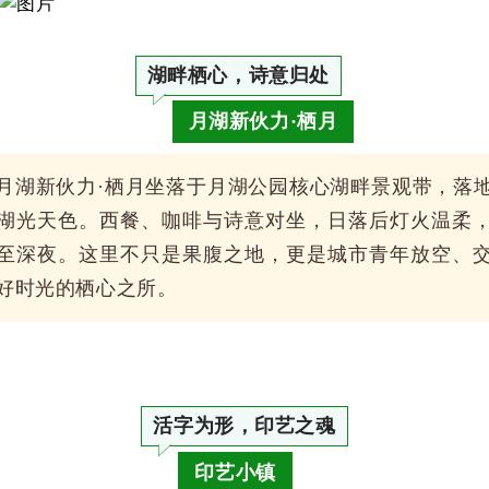
湖畔栖心，诗意归处
月湖新伙力
·栖月
月湖新伙力·栖月坐落于
月湖公园核心湖畔景观带，落
湖光天色。西餐、咖啡与诗意对坐，日落后灯火温柔
至深夜。这里不只是果腹之地，更是城市青年放空、
好时光的栖心之所。
活字为形，印艺之魂
印艺小镇