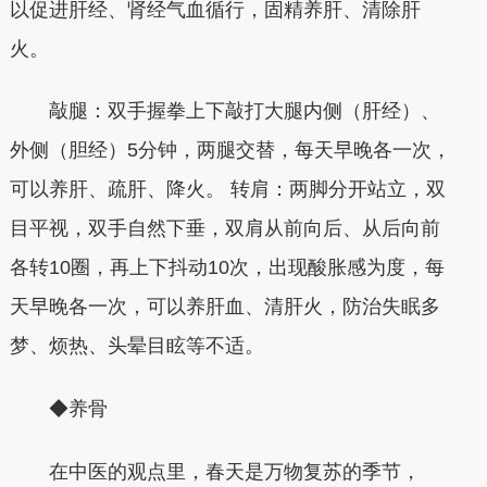
以促进肝经、肾经气血循行，固精养肝、清除肝
火。
敲腿：双手握拳上下敲打大腿内侧（肝经）、
外侧（胆经）5分钟，两腿交替，每天早晚各一次，
可以养肝、疏肝、降火。 转肩：两脚分开站立，双
目平视，双手自然下垂，双肩从前向后、从后向前
各转10圈，再上下抖动10次，出现酸胀感为度，每
天早晚各一次，可以养肝血、清肝火，防治失眠多
梦、烦热、头晕目眩等不适。
◆养骨
在中医的观点里，春天是万物复苏的季节，