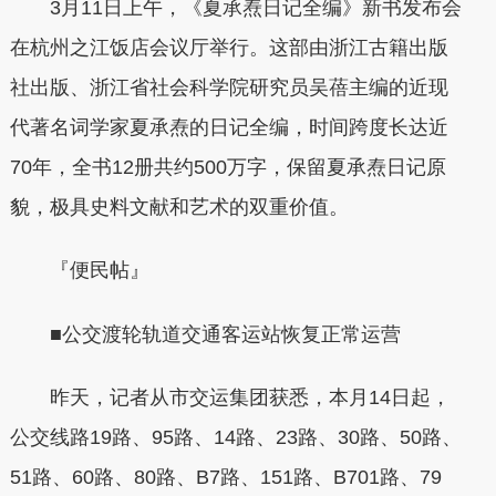
3月11日上午，《夏承焘日记全编》新书发布会
在杭州之江饭店会议厅举行。这部由浙江古籍出版
社出版、浙江省社会科学院研究员吴蓓主编的近现
代著名词学家夏承焘的日记全编，时间跨度长达近
70年，全书12册共约500万字，保留夏承焘日记原
貌，极具史料文献和艺术的双重价值。
『便民帖』
■公交渡轮轨道交通客运站恢复正常运营
昨天，记者从市交运集团获悉，本月14日起，
公交线路19路、95路、14路、23路、30路、50路、
51路、60路、80路、B7路、151路、B701路、79