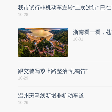
我市试行非机动车左转“二次过街” 已
10-28
浙南看一看，苍
10-31
跟交警蜀黍上路整治“乱鸣笛”
10-29
温州斑马线新增非机动车道
10-26