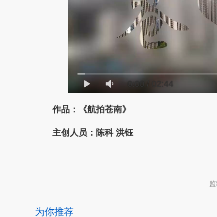
0:00
/
02:44
作品：《航拍苍南》
主创人员：陈科 洪钰
本文转自：
温州新闻网 66wz.com
监
为你推荐