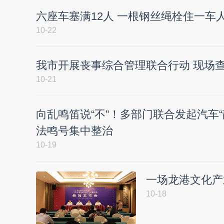
六座车塞满12人 一根钢丝绳栓住一车
10-22
我市开展丧事综合管理联合行动 现场查
10-21
向乱鸣笛说“不”！多部门联合发起汽车
法鸣号集中整治
10-19
一场龙港文化产
10-18