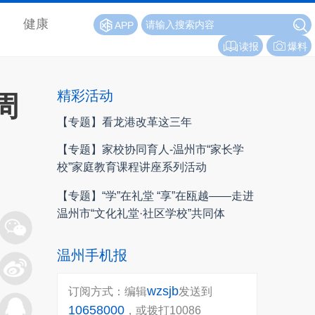
健康
APP
读报
爆料
精彩活动
周
【专题】看龙港改革这三年
【专题】家校协同育人-温州市“家长学
校”家庭教育课程讲座系列活动
【专题】“学”在礼堂 “享”在瓯越——走进
温州市“文化礼堂·社区学校”共同体
温州手机报
wzsjb
订阅方式：编辑
发送到
10658000
，或拨打10086